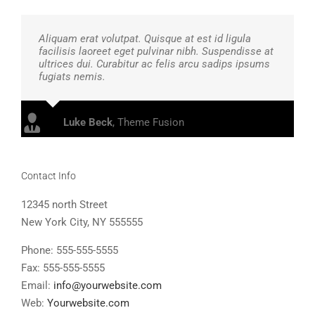
Aliquam erat volutpat. Quisque at est id ligula
facilisis laoreet eget pulvinar nibh. Suspendisse at
ultrices dui. Curabitur ac felis arcu sadips ipsums
fugiats nemis.
Luke Beck
,
Theme Fusion
Contact Info
12345 north Street
New York City, NY 555555
Phone: 555-555-5555
Fax: 555-555-5555
Email:
info@yourwebsite.com
Web:
Yourwebsite.com