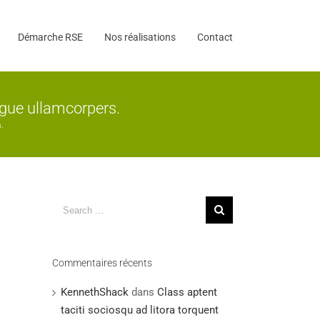
Démarche RSE
Nos réalisations
Contact
gue ullamcorpers.
.
Search
for:
Commentaires récents
KennethShack
dans
Class aptent
taciti sociosqu ad litora torquent