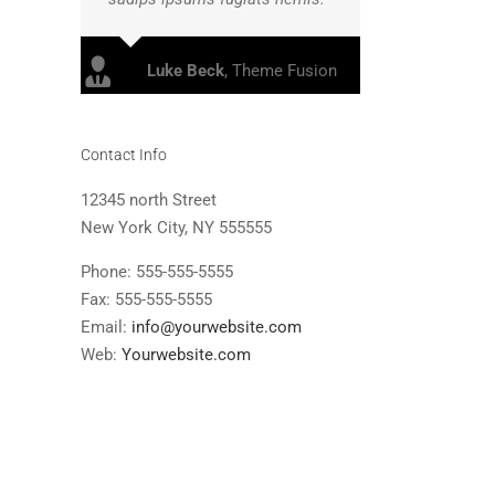
Luke Beck
,
Theme Fusion
Contact Info
12345 north Street
New York City, NY 555555
Phone: 555-555-5555
Fax: 555-555-5555
Email:
info@yourwebsite.com
Web:
Yourwebsite.com