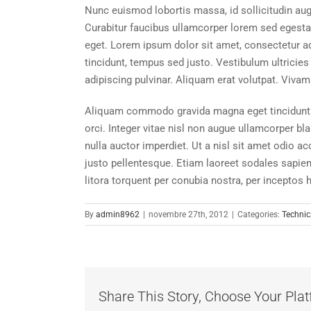
Nunc euismod lobortis massa, id sollicitudin augu
Curabitur faucibus ullamcorper lorem sed egestas
eget. Lorem ipsum dolor sit amet, consectetur adi
tincidunt, tempus sed justo. Vestibulum ultricies
adipiscing pulvinar. Aliquam erat volutpat. Vivam
Aliquam commodo gravida magna eget tincidunt.
orci. Integer vitae nisl non augue ullamcorper bla
nulla auctor imperdiet. Ut a nisl sit amet odio a
justo pellentesque. Etiam laoreet sodales sapie
litora torquent per conubia nostra, per inceptos
By
admin8962
|
novembre 27th, 2012
|
Categories:
Technic
Share This Story, Choose Your Plat