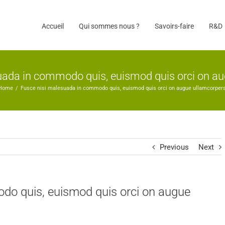
Accueil
Qui sommes nous ?
Savoirs-faire
R&D
uada in commodo quis, euismod quis orci on au
Home
/
Fusce nisi malesuada in commodo quis, euismod quis orci on augue ullamcorpers
Previous
Next
do quis, euismod quis orci on augue