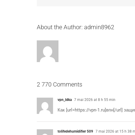
About the Author:
admin8962
2 770 Comments
vpn_ldka
7 mai 2026 at 8 h 55 min
Как [url=https://vpn-1.ru]впн[/url] 
tolifedehumidifier 509
7 mai 2026 at 15 h 38 