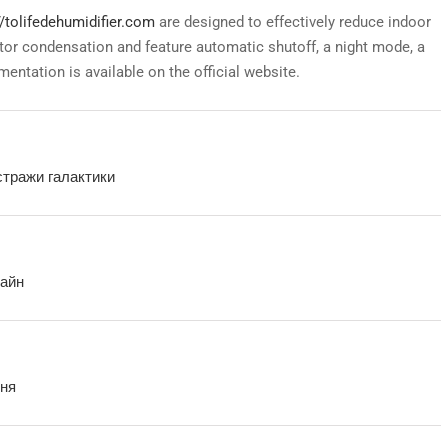
//tolifedehumidifier.com
are designed to effectively reduce indoor
or condensation and feature automatic shutoff, a night mode, a
entation is available on the official website.
стражи галактики
лайн
оня