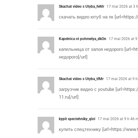
Skachat video s Utyba_feMr
17 mai 2026 at 3 
скачать видео ютуб на пк [url=https:/
Kapelnica ot pohmelya_dkOn
17 mai 2026 at 9
капельница от запоя недорого [url=ht
недорого[/url]
Skachat video s Utyba_tfMr
17 mai 2026 at 9 h
загрузчик видео с youtube [url=https:/
11.ru[/url]
kypit spectehniky_qlol
17 mai 2026 at 9 h 46 
купить спецтехнику [url=https://www.