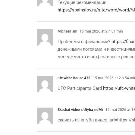
Текущие рекомендации:
https://spainslov.ru/site/word/
MichaelFam
15 mai 2026 at 2 h 01 min
Пробелмы с финансами?
https://fina
денежными потоками и инвестициями
менеджмента и эффективные решения
ufc white house 432
15 mai 2026 at 2 h 54 mi
UFC Participants Card
https://ufc-whi
Skachat video s Utyba_ndMr
16 mai 2026 at 18
скачать из ютуба видео [url=https://s