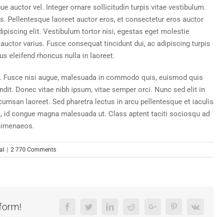
e auctor vel. Integer ornare sollicitudin turpis vitae vestibulum.
. Pellentesque laoreet auctor eros, et consectetur eros auctor
piscing elit. Vestibulum tortor nisi, egestas eget molestie
 auctor varius. Fusce consequat tincidunt dui, ac adipiscing turpis
us eleifend rhoncus nulla in laoreet.
 Fusce nisi augue, malesuada in commodo quis, euismod quis
ndit. Donec vitae nibh ipsum, vitae semper orci. Nunc sed elit in
ccumsan laoreet. Sed pharetra lectus in arcu pellentesque et iaculis
n, id congue magna malesuada ut. Class aptent taciti sociosqu ad
 himenaeos.
al
|
2 770 Comments
form!
Facebook
Twitter
LinkedIn
Reddit
Google+
Pinterest
Vk