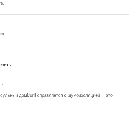
е.
.ru
ечить
min
капсульный дом[/url] справляется с шумоизоляцией — это