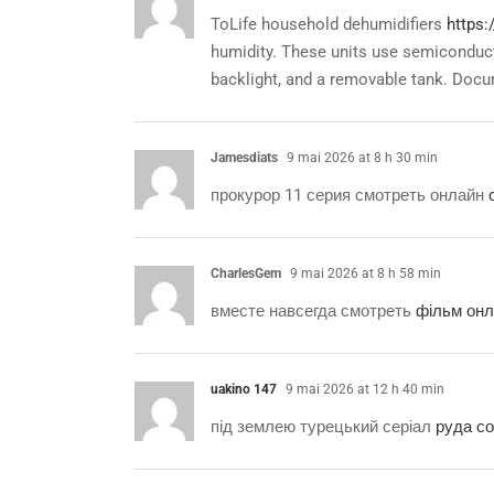
ToLife household dehumidifiers
https:
humidity. These units use semiconduct
backlight, and a removable tank. Docum
Jamesdiats
9 mai 2026 at 8 h 30 min
прокурор 11 серия смотреть онлайн
CharlesGem
9 mai 2026 at 8 h 58 min
вместе навсегда смотреть
фільм он
uakino 147
9 mai 2026 at 12 h 40 min
під землею турецький серіал
руда с