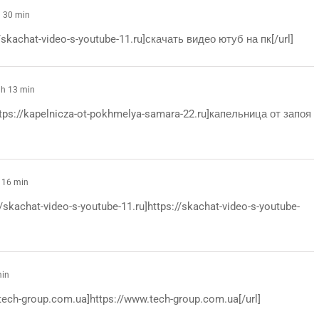
h 30 min
/skachat-video-s-youtube-11.ru]скачать видео ютуб на пк[/url]
 h 13 min
tps://kapelnicza-ot-pokhmelya-samara-22.ru]капельница от запоя
 16 min
/skachat-video-s-youtube-11.ru]https://skachat-video-s-youtube-
min
tech-group.com.ua]https://www.tech-group.com.ua[/url]