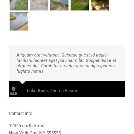
Aliquam erat volutpat. Quisque at est id ligula
facilisis laoreet eget pulvinar nibh. Suspendisse at
ultrices dui. Curabitur ac felis arcu sadips ipsums
fugiats nemis.
Luke Beck
,
Theme Fusion
Contact Info
12345 north Street
New York City, NY 555555