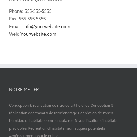
Phone: 555-555-5555
Fax: 555-555-5555
Email:
info@yourwebsite.com
Web:
Yourwebsite.com
NOTRE MÉTIER
Conception & réalisation de rivières artificielles Conception &
réalisation des travaux de reméandrage Recréation de zones
humides et habitats communautaires Diversification d’habitats
piscicoles Recréation d’habitats faunistiques potentiels
Aménagement pour le public