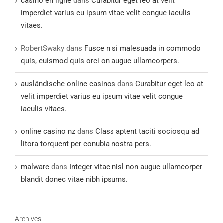
casino en ligne
dans
Curabitur eget leo at velit
imperdiet varius eu ipsum vitae velit congue iaculis
vitaes.
RobertSwaky
dans
Fusce nisi malesuada in commodo
quis, euismod quis orci on augue ullamcorpers.
ausländische online casinos
dans
Curabitur eget leo at
velit imperdiet varius eu ipsum vitae velit congue
iaculis vitaes.
online casino nz
dans
Class aptent taciti sociosqu ad
litora torquent per conubia nostra pers.
malware
dans
Integer vitae nisl non augue ullamcorper
blandit donec vitae nibh ipsums.
Archives